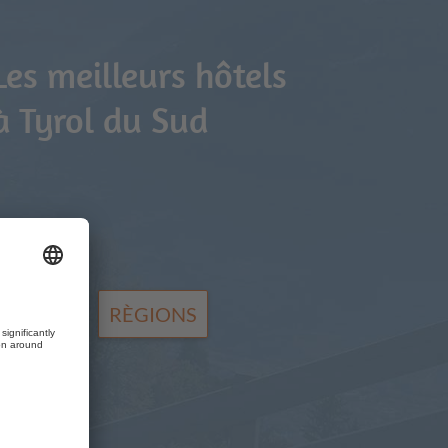
Les meilleurs hôtels
à Tyrol du Sud
HÔTELS
RÈGIONS