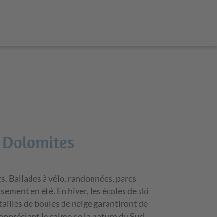
, Dolomites
ts. Ballades à vélo, randonnées, parcs
sement en été. En hiver, les écoles de ski
tailles de boules de neige garantiront de
appréciant le calme de la nature du Sud