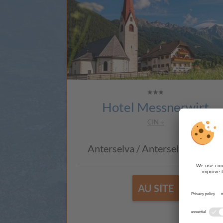
Hotel Messnerwirt
CIN +
Anterselva / Anterselva di Sott
AU SITE