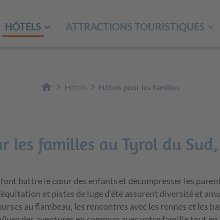
HÔTELS
ATTRACTIONS TOURISTIQUES
home
chevron_right
chevron_right
Hôtels
Hôtels pour les familles
r les familles au Tyrol du Sud
 font battre le cœur des enfants et décompresser les paren
équitation et pistes de luge d’été assurent diversité et amu
ourses au flambeau, les rencontres avec les rennes et les ba
 Vivez des aventures en commun avec votre famille tout en 