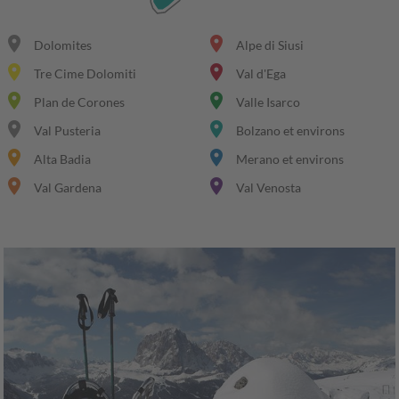
place
place
Dolomites
Alpe di Siusi
place
place
Tre Cime Dolomiti
Val d'Ega
place
place
Plan de Corones
Valle Isarco
place
place
Val Pusteria
Bolzano et environs
place
place
Alta Badia
Merano et environs
place
place
Val Gardena
Val Venosta