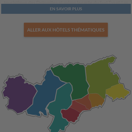
touristique des Dolomites
et même
la carte du Sud Tyrol
. Les
EN SAVOIR PLUS
randonnées, les parcours d'escalade et de VTT, la tradition et la
nature généreuse rythmeront votre séjour en été. En hiver, vous
aurez l’embarras du choix parmi les randonnées hivernales, les
ALLER AUX HÔTELS THÉMATIQUES
balades en raquettes, le ski de piste ou le ski de fond.
Maintenant il ne tient qu’à vous de choisir la destination
touristique à votre goût, et la
carte touristique des Dolomites
vous sera bien utile pour profiter pleinement de vos vacances.