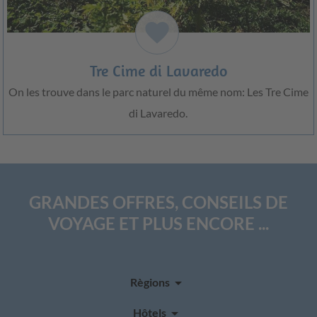
favorite
Tre Cime di Lavaredo
On les trouve dans le parc naturel du même nom: Les Tre Cime
di Lavaredo.
GRANDES OFFRES, CONSEILS DE
VOYAGE ET PLUS ENCORE ...
arrow_drop_down
Règions
arrow_drop_down
Hôtels