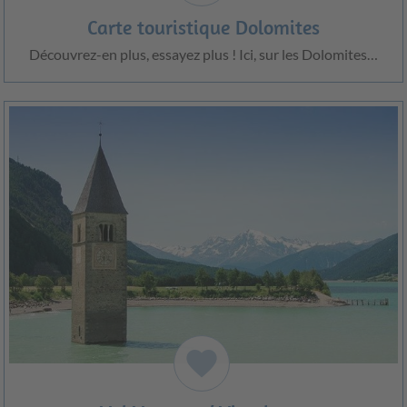
Carte touristique Dolomites
Découvrez-en plus, essayez plus ! Ici, sur les Dolomites…
favorite