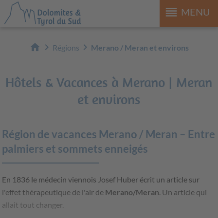
reorder
MENU
home
chevron_right
chevron_right
Régions
Merano / Meran et environs
Hôtels & Vacances à Merano | Meran
et environs
Région de vacances Merano / Meran – Entre
palmiers et sommets enneigés
En 1836 le médecin viennois Josef Huber écrit un article sur
l'effet thérapeutique de l'air de
Merano/Meran
. Un article qui
allait tout changer.