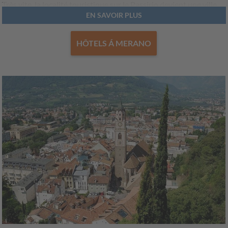
Très vite, la localité touristique sur le Passirio devient une ville
EN SAVOIR PLUS
de cure très appréciée.
C'est une destination idéale pour les amateurs de bien-être et
HÔTELS Á MERANO
pour de nombreuses célébrités des environs ou non, musiciens
et écrivains comme Franz Kafka ou Christian Morgenstern, qui
peuplent les
Hôtels de Merano/Meran
. Même la souveraine de
l'empire austro-hongrois Élisabeth (Sissi) passe ici de nombreux
jours de vacances. La
ville de cure de Merano/Meran
s'épanouit.
Aujourd'hui, l'offre des élégants
Hôtels à Merano/Meran
est
riche, et l'atmosphère alpine-méditerranéenne est merveilleuse :
en haut les cimes enneigées et les pentes du
domaine skiable
Merano 2000
, en bas une allée verte divise le centre ville, avec
palmiers, cyprès, avenues fleuries et les très appréciés
Jardins
de Castel Trauttmansdorff
.
Dans une zone de 12 hectares, des exemplaires de flore et de
faune provenant du monde entier prospèrent dans plus de 80